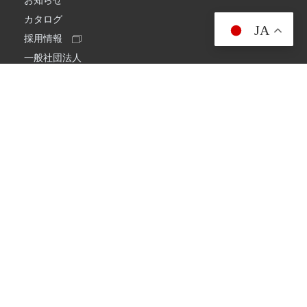
お知らせ
カタログ
JA
採用情報
一般社団法人
日本アマチュア無線連盟
スプリアス確認保証
一般財団法人
日本アマチュア無線振興協会
日本アマチュア無線機器工業会
会社情報
会社概要
経営理念・経営方針
環境への取り組み
プライバシーポリシー