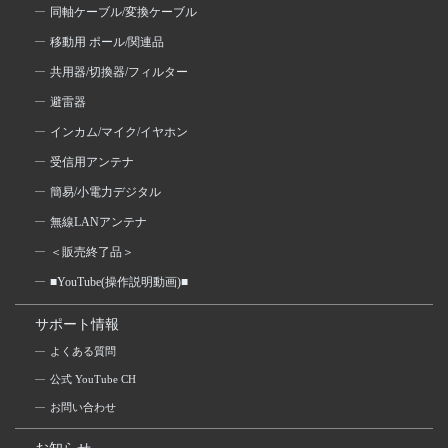
同軸ケーブル/変換ケーブル
移動用 ポール/関連品
共用器/切換器/フィルター
避雷器
インカム/マイク/イヤホン
受信用アンテナ
簡易/小電力デジタル
無線LANアンテナ
＜販売終了品＞
■YouTube(操作説明動画)■
サポート情報
よくある質問
公式 YouTube CH
お問い合わせ