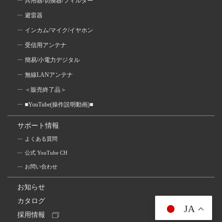
共用器/切換器/フィルター
避雷器
インカム/マイク/イヤホン
受信用アンテナ
簡易/小電力デジタル
無線LANアンテナ
＜販売終了品＞
■YouTube(操作説明動画)■
サポート情報
よくある質問
公式 YouTube CH
お問い合わせ
お知らせ
カタログ
JA
採用情報