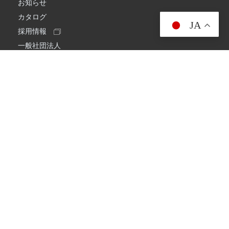
お知らせ
カタログ
JA
採用情報
一般社団法人
日本アマチュア無線連盟
スプリアス確認保証
一般財団法人
日本アマチュア無線振興協会
日本アマチュア無線機器工業会
会社情報
会社概要
経営理念・経営方針
環境への取り組み
プライバシーポリシー