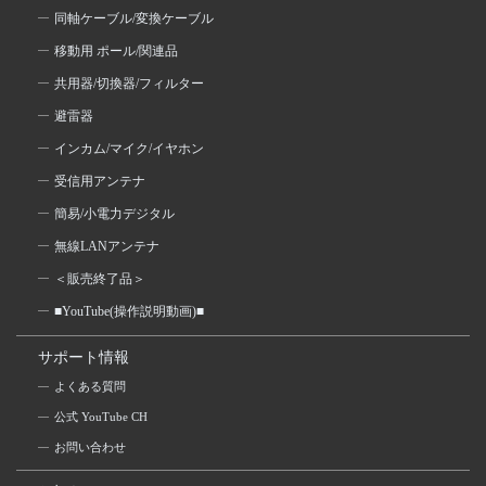
同軸ケーブル/変換ケーブル
移動用 ポール/関連品
共用器/切換器/フィルター
避雷器
インカム/マイク/イヤホン
受信用アンテナ
簡易/小電力デジタル
無線LANアンテナ
＜販売終了品＞
■YouTube(操作説明動画)■
サポート情報
よくある質問
公式 YouTube CH
お問い合わせ