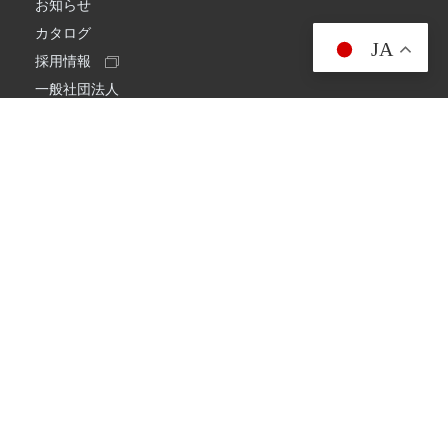
お知らせ
カタログ
JA
採用情報
一般社団法人
日本アマチュア無線連盟
スプリアス確認保証
一般財団法人
日本アマチュア無線振興協会
日本アマチュア無線機器工業会
会社情報
会社概要
経営理念・経営方針
環境への取り組み
プライバシーポリシー