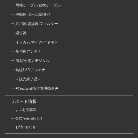
同軸ケーブル/変換ケーブル
移動用 ポール/関連品
共用器/切換器/フィルター
避雷器
インカム/マイク/イヤホン
受信用アンテナ
簡易/小電力デジタル
無線LANアンテナ
＜販売終了品＞
■YouTube(操作説明動画)■
サポート情報
よくある質問
公式 YouTube CH
お問い合わせ