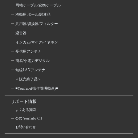
同軸ケーブル/変換ケーブル
移動用 ポール/関連品
共用器/切換器/フィルター
避雷器
インカム/マイク/イヤホン
受信用アンテナ
簡易/小電力デジタル
無線LANアンテナ
＜販売終了品＞
■YouTube(操作説明動画)■
サポート情報
よくある質問
公式 YouTube CH
お問い合わせ