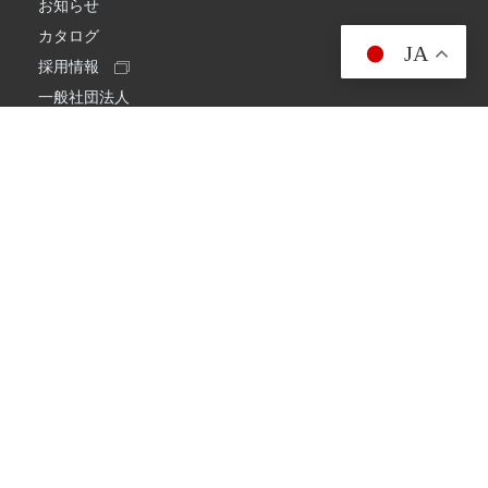
お知らせ
カタログ
JA
採用情報
一般社団法人
日本アマチュア無線連盟
スプリアス確認保証
一般財団法人
日本アマチュア無線振興協会
日本アマチュア無線機器工業会
会社情報
会社概要
経営理念・経営方針
環境への取り組み
プライバシーポリシー