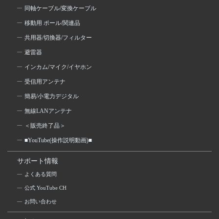
同軸ケーブル/変換ケーブル
移動用 ポール/関連品
共用器/切換器/フィルター
避雷器
インカム/マイク/イヤホン
受信用アンテナ
簡易/小電力デジタル
無線LANアンテナ
＜販売終了品＞
■YouTube(操作説明動画)■
サポート情報
よくある質問
公式 YouTube CH
お問い合わせ