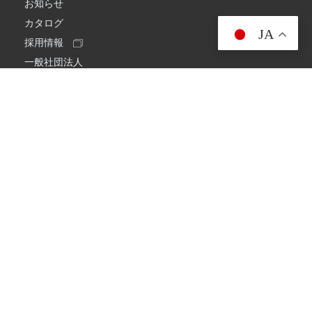
お知らせ
カタログ
JA
採用情報
一般社団法人
日本アマチュア無線連盟
スプリアス確認保証
一般財団法人
日本アマチュア無線振興協会
日本アマチュア無線機器工業会
会社情報
会社概要
経営理念・経営方針
環境への取り組み
プライバシーポリシー