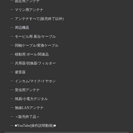
固定用アンテナ
マリン用アンテナ
アンテナすべて(販売終了以外)
周辺機器
モービル用 基台/ケーブル
同軸ケーブル/変換ケーブル
移動用 ポール/関連品
共用器/切換器/フィルター
避雷器
インカム/マイク/イヤホン
受信用アンテナ
簡易/小電力デジタル
無線LANアンテナ
＜販売終了品＞
■YouTube(操作説明動画)■