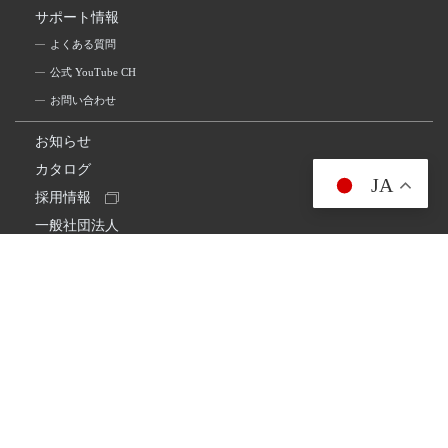
サポート情報
よくある質問
公式 YouTube CH
お問い合わせ
お知らせ
カタログ
JA
採用情報
一般社団法人
日本アマチュア無線連盟
スプリアス確認保証
一般財団法人
日本アマチュア無線振興協会
日本アマチュア無線機器工業会
会社情報
会社概要