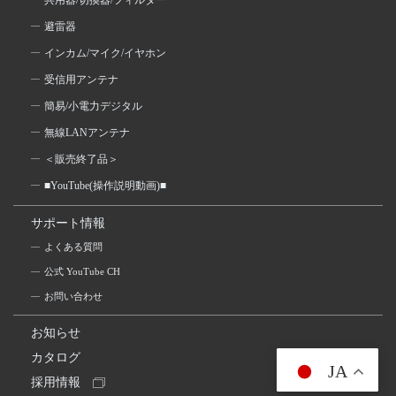
共用器/切換器/フィルター
避雷器
インカム/マイク/イヤホン
受信用アンテナ
簡易/小電力デジタル
無線LANアンテナ
＜販売終了品＞
■YouTube(操作説明動画)■
サポート情報
よくある質問
公式 YouTube CH
お問い合わせ
お知らせ
カタログ
JA
採用情報