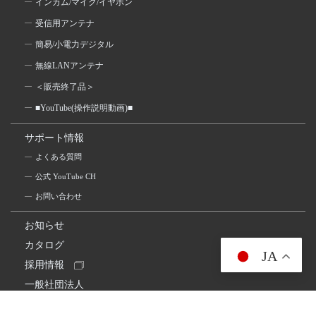
インカム/マイク/イヤホン
受信用アンテナ
簡易/小電力デジタル
無線LANアンテナ
＜販売終了品＞
■YouTube(操作説明動画)■
サポート情報
よくある質問
公式 YouTube CH
お問い合わせ
お知らせ
カタログ
JA
採用情報
一般社団法人
日本アマチュア無線連盟