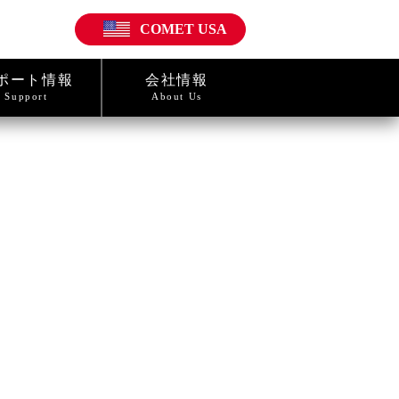
COMET USA
ポート情報
会社情報
Support
About Us