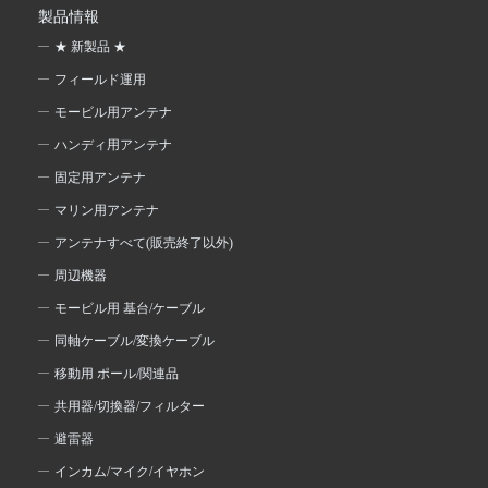
製品情報
★ 新製品 ★
フィールド運用
モービル用アンテナ
ハンディ用アンテナ
固定用アンテナ
マリン用アンテナ
アンテナすべて(販売終了以外)
周辺機器
モービル用 基台/ケーブル
同軸ケーブル/変換ケーブル
移動用 ポール/関連品
共用器/切換器/フィルター
避雷器
インカム/マイク/イヤホン