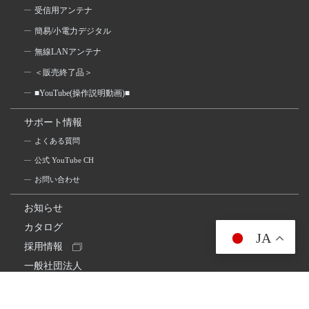
受信用アンテナ
簡易/小電力デジタル
無線LANアンテナ
＜販売終了品＞
■YouTube(操作説明動画)■
サポート情報
よくある質問
公式 YouTube CH
お問い合わせ
お知らせ
カタログ
JA
採用情報
一般社団法人
日本アマチュア無線連盟
スプリアス確認保証