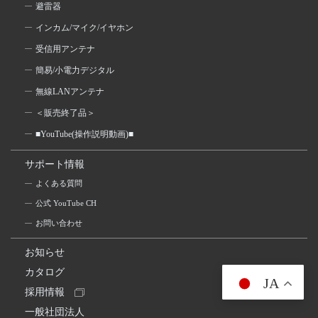
避雷器
インカム/マイク/イヤホン
受信用アンテナ
簡易/小電力デジタル
無線LANアンテナ
＜販売終了品＞
■YouTube(操作説明動画)■
サポート情報
よくある質問
公式 YouTube CH
お問い合わせ
お知らせ
カタログ
JA
採用情報
一般社団法人