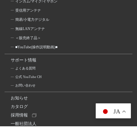
インカム/マイク/イヤホン
受信用アンテナ
簡易/小電力デジタル
無線LANアンテナ
＜販売終了品＞
■YouTube(操作説明動画)■
サポート情報
よくある質問
公式 YouTube CH
お問い合わせ
お知らせ
カタログ
JA
採用情報
一般社団法人
日本アマチュア無線連盟