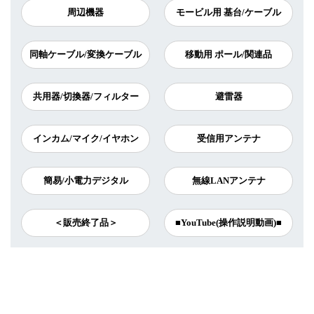
周辺機器
モービル用 基台/ケーブル
同軸ケーブル/変換ケーブル
移動用 ポール/関連品
共用器/切換器/フィルター
避雷器
インカム/マイク/イヤホン
受信用アンテナ
簡易/小電力デジタル
無線LANアンテナ
＜販売終了品＞
■YouTube(操作説明動画)■