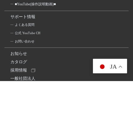
■YouTube(操作説明動画)■
サポート情報
よくある質問
公式 YouTube CH
お問い合わせ
お知らせ
カタログ
JA
採用情報
一般社団法人
日本アマチュア無線連盟
スプリアス確認保証
一般財団法人
日本アマチュア無線振興協会
日本アマチュア無線機器工業会
会社情報