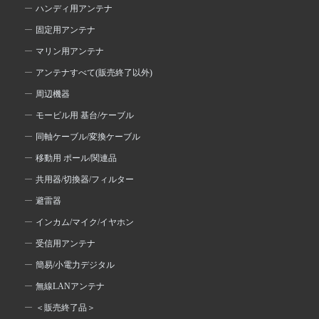
ハンディ用アンテナ
固定用アンテナ
マリン用アンテナ
アンテナすべて(販売終了以外)
周辺機器
モービル用 基台/ケーブル
同軸ケーブル/変換ケーブル
移動用 ポール/関連品
共用器/切換器/フィルター
避雷器
インカム/マイク/イヤホン
受信用アンテナ
簡易/小電力デジタル
無線LANアンテナ
＜販売終了品＞