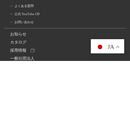
よくある質問
公式 YouTube CH
お問い合わせ
お知らせ
カタログ
JA
採用情報
一般社団法人
日本アマチュア無線連盟
スプリアス確認保証
一般財団法人
日本アマチュア無線振興協会
日本アマチュア無線機器工業会
会社情報
会社概要
経営理念・経営方針