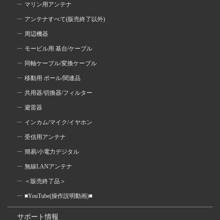
マリン用アンテナ
アンテナすべて(販売終了以外)
周辺機器
モービル用 基台/ケーブル
同軸ケーブル/変換ケーブル
移動用 ポール/関連品
共用器/切換器/フィルター
避雷器
インカム/マイク/イヤホン
受信用アンテナ
簡易/小電力デジタル
無線LANアンテナ
＜販売終了品＞
■YouTube(操作説明動画)■
サポート情報