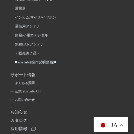
避雷器
インカム/マイク/イヤホン
受信用アンテナ
簡易/小電力デジタル
無線LANアンテナ
＜販売終了品＞
■YouTube(操作説明動画)■
サポート情報
よくある質問
公式 YouTube CH
お問い合わせ
お知らせ
カタログ
JA
採用情報