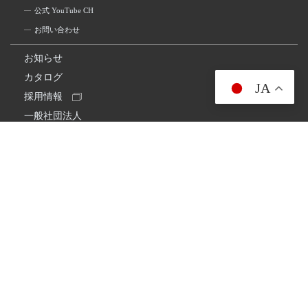
公式 YouTube CH
お問い合わせ
お知らせ
カタログ
JA
採用情報
一般社団法人
日本アマチュア無線連盟
スプリアス確認保証
一般財団法人
日本アマチュア無線振興協会
日本アマチュア無線機器工業会
会社情報
会社概要
経営理念・経営方針
環境への取り組み