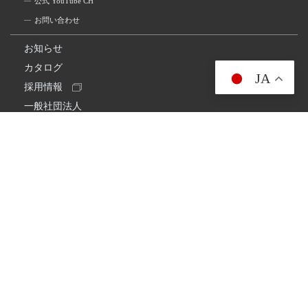
公式 YouTube CH
お問い合わせ
お知らせ
カタログ
JA
採用情報
一般社団法人
日本アマチュア無線連盟
スプリアス確認保証
一般財団法人
日本アマチュア無線振興協会
日本アマチュア無線機器工業会
会社情報
会社概要
経営理念・経営方針
環境への取り組み
プライバシーポリシー