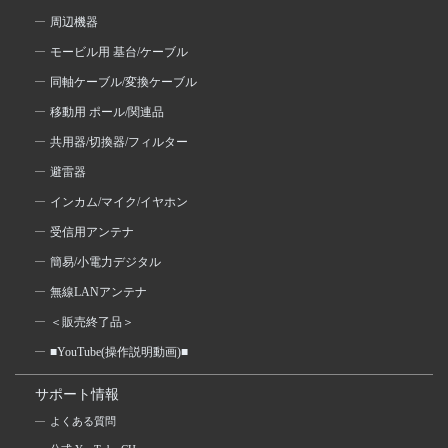
周辺機器
モービル用 基台/ケーブル
同軸ケーブル/変換ケーブル
移動用 ポール/関連品
共用器/切換器/フィルター
避雷器
インカム/マイク/イヤホン
受信用アンテナ
簡易/小電力デジタル
無線LANアンテナ
＜販売終了品＞
■YouTube(操作説明動画)■
サポート情報
よくある質問