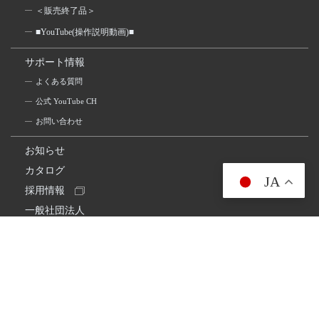
＜販売終了品＞
■YouTube(操作説明動画)■
サポート情報
よくある質問
公式 YouTube CH
お問い合わせ
お知らせ
カタログ
JA
採用情報
一般社団法人
日本アマチュア無線連盟
スプリアス確認保証
一般財団法人
日本アマチュア無線振興協会
日本アマチュア無線機器工業会