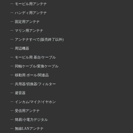
モービル用アンテナ
ハンディ用アンテナ
固定用アンテナ
マリン用アンテナ
アンテナすべて(販売終了以外)
周辺機器
モービル用 基台/ケーブル
同軸ケーブル/変換ケーブル
移動用 ポール/関連品
共用器/切換器/フィルター
避雷器
インカム/マイク/イヤホン
受信用アンテナ
簡易/小電力デジタル
無線LANアンテナ