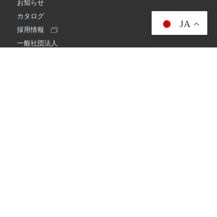
お知らせ
カタログ
JA
採用情報
一般社団法人
日本アマチュア無線連盟
スプリアス確認保証
一般財団法人
日本アマチュア無線振興協会
日本アマチュア無線機器工業会
会社情報
会社概要
経営理念・経営方針
環境への取り組み
プライバシーポリシー