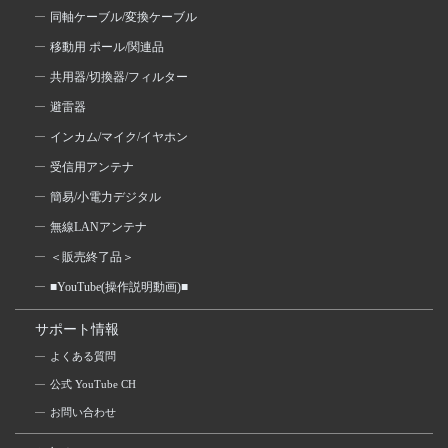
同軸ケーブル/変換ケーブル
移動用 ポール/関連品
共用器/切換器/フィルター
避雷器
インカム/マイク/イヤホン
受信用アンテナ
簡易/小電力デジタル
無線LANアンテナ
＜販売終了品＞
■YouTube(操作説明動画)■
サポート情報
よくある質問
公式 YouTube CH
お問い合わせ