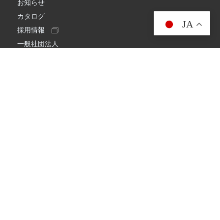
お知らせ
カタログ
JA
採用情報
一般社団法人
日本アマチュア無線連盟
スプリアス確認保証
一般財団法人
日本アマチュア無線振興協会
日本アマチュア無線機器工業会
会社情報
会社概要
経営理念・経営方針
環境への取り組み
プライバシーポリシー