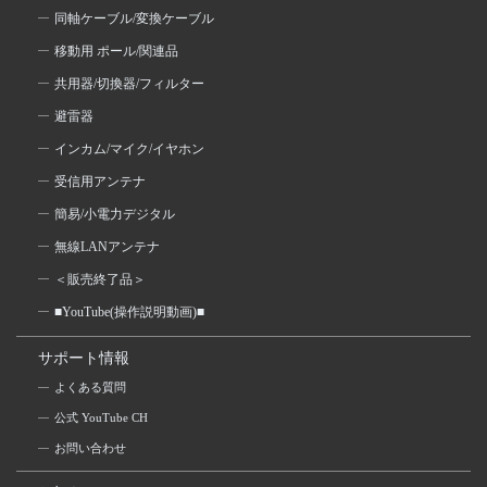
同軸ケーブル/変換ケーブル
移動用 ポール/関連品
共用器/切換器/フィルター
避雷器
インカム/マイク/イヤホン
受信用アンテナ
簡易/小電力デジタル
無線LANアンテナ
＜販売終了品＞
■YouTube(操作説明動画)■
サポート情報
よくある質問
公式 YouTube CH
お問い合わせ