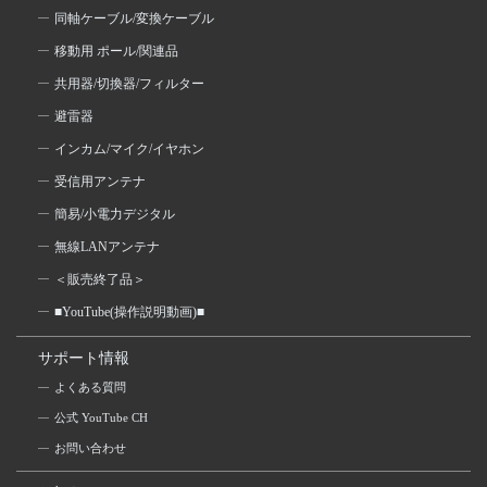
同軸ケーブル/変換ケーブル
移動用 ポール/関連品
共用器/切換器/フィルター
避雷器
インカム/マイク/イヤホン
受信用アンテナ
簡易/小電力デジタル
無線LANアンテナ
＜販売終了品＞
■YouTube(操作説明動画)■
サポート情報
よくある質問
公式 YouTube CH
お問い合わせ