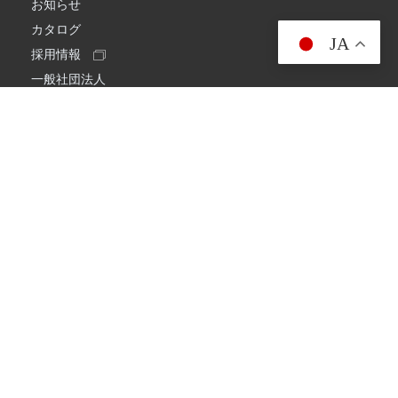
お知らせ
カタログ
JA
採用情報
一般社団法人
日本アマチュア無線連盟
スプリアス確認保証
一般財団法人
日本アマチュア無線振興協会
日本アマチュア無線機器工業会
会社情報
会社概要
経営理念・経営方針
環境への取り組み
プライバシーポリシー