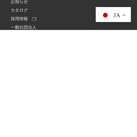
お知らせ
カタログ
JA
採用情報
一般社団法人
日本アマチュア無線連盟
スプリアス確認保証
一般財団法人
日本アマチュア無線振興協会
日本アマチュア無線機器工業会
会社情報
会社概要
経営理念・経営方針
環境への取り組み
プライバシーポリシー