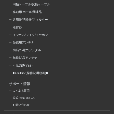
同軸ケーブル/変換ケーブル
移動用 ポール/関連品
共用器/切換器/フィルター
避雷器
インカム/マイク/イヤホン
受信用アンテナ
簡易/小電力デジタル
無線LANアンテナ
＜販売終了品＞
■YouTube(操作説明動画)■
サポート情報
よくある質問
公式 YouTube CH
お問い合わせ