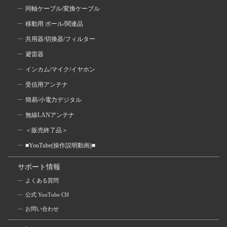
同軸ケーブル/変換ケーブル
移動用 ポール/関連品
共用器/切換器/フィルター
避雷器
インカム/マイク/イヤホン
受信用アンテナ
簡易/小電力デジタル
無線LANアンテナ
＜販売終了品＞
■YouTube(操作説明動画)■
サポート情報
よくある質問
公式 YouTube CH
お問い合わせ