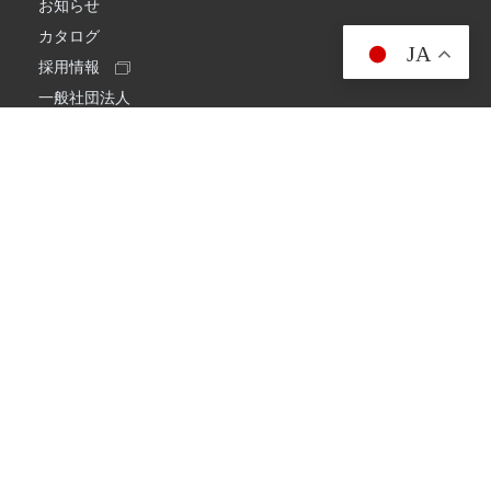
お知らせ
カタログ
JA
採用情報
一般社団法人
日本アマチュア無線連盟
スプリアス確認保証
一般財団法人
日本アマチュア無線振興協会
日本アマチュア無線機器工業会
会社情報
会社概要
経営理念・経営方針
環境への取り組み
プライバシーポリシー