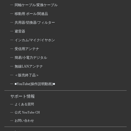
同軸ケーブル/変換ケーブル
移動用 ポール/関連品
共用器/切換器/フィルター
避雷器
インカム/マイク/イヤホン
受信用アンテナ
簡易/小電力デジタル
無線LANアンテナ
＜販売終了品＞
■YouTube(操作説明動画)■
サポート情報
よくある質問
公式 YouTube CH
お問い合わせ