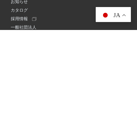
お知らせ
カタログ
JA
採用情報
一般社団法人
日本アマチュア無線連盟
スプリアス確認保証
一般財団法人
日本アマチュア無線振興協会
日本アマチュア無線機器工業会
会社情報
会社概要
経営理念・経営方針
環境への取り組み
プライバシーポリシー