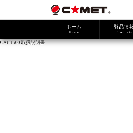
ホーム
製品情
Home
Products
CAT-1500 取扱説明書