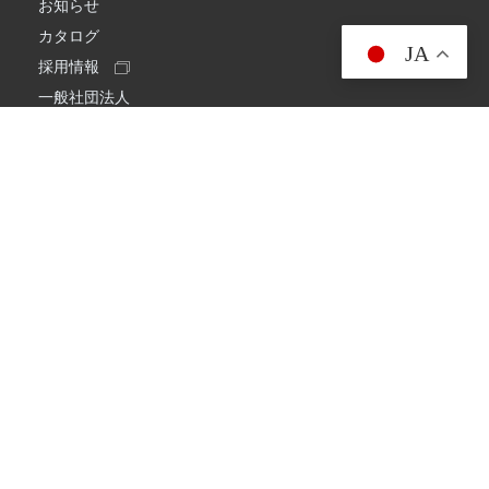
お知らせ
カタログ
JA
採用情報
一般社団法人
日本アマチュア無線連盟
スプリアス確認保証
一般財団法人
日本アマチュア無線振興協会
日本アマチュア無線機器工業会
会社情報
会社概要
経営理念・経営方針
環境への取り組み
プライバシーポリシー