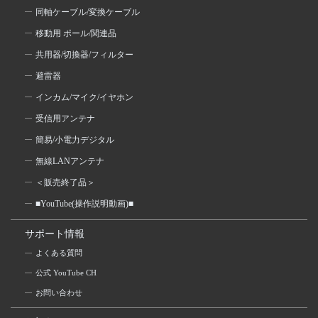
同軸ケーブル/変換ケーブル
移動用 ポール/関連品
共用器/切換器/フィルター
避雷器
インカム/マイク/イヤホン
受信用アンテナ
簡易/小電力デジタル
無線LANアンテナ
＜販売終了品＞
■YouTube(操作説明動画)■
サポート情報
よくある質問
公式 YouTube CH
お問い合わせ