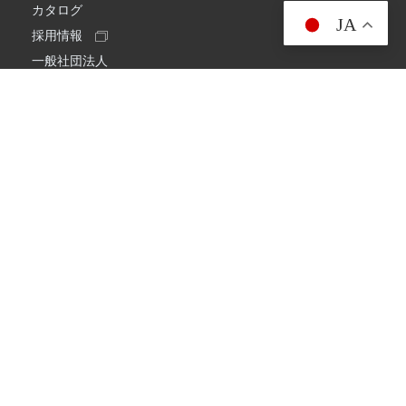
カタログ
JA
採用情報
一般社団法人
日本アマチュア無線連盟
スプリアス確認保証
一般財団法人
日本アマチュア無線振興協会
日本アマチュア無線機器工業会
会社情報
会社概要
経営理念・経営方針
環境への取り組み
プライバシーポリシー