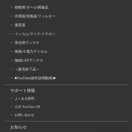
移動用 ポール/関連品
共用器/切換器/フィルター
避雷器
インカム/マイク/イヤホン
受信用アンテナ
簡易/小電力デジタル
無線LANアンテナ
＜販売終了品＞
■YouTube(操作説明動画)■
サポート情報
よくある質問
公式 YouTube CH
お問い合わせ
お知らせ