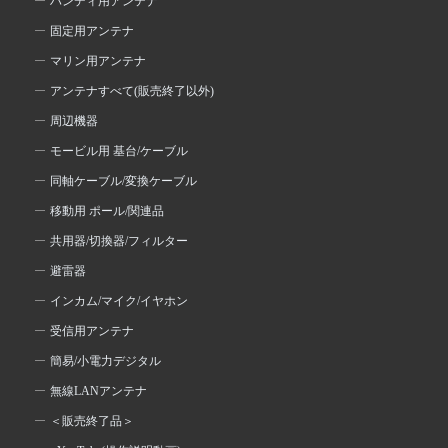
ハンディ用アンテナ
固定用アンテナ
マリン用アンテナ
アンテナすべて(販売終了以外)
周辺機器
モービル用 基台/ケーブル
同軸ケーブル/変換ケーブル
移動用 ポール/関連品
共用器/切換器/フィルター
避雷器
インカム/マイク/イヤホン
受信用アンテナ
簡易/小電力デジタル
無線LANアンテナ
＜販売終了品＞