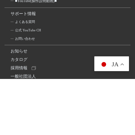
■YouTube(操作説明動画)■
サポート情報
よくある質問
公式 YouTube CH
お問い合わせ
お知らせ
カタログ
JA
採用情報
一般社団法人
日本アマチュア無線連盟
スプリアス確認保証
一般財団法人
日本アマチュア無線振興協会
日本アマチュア無線機器工業会
会社情報