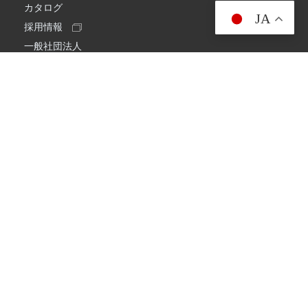
カタログ
JA
採用情報
一般社団法人
日本アマチュア無線連盟
スプリアス確認保証
一般財団法人
日本アマチュア無線振興協会
日本アマチュア無線機器工業会
会社情報
会社概要
経営理念・経営方針
環境への取り組み
プライバシーポリシー