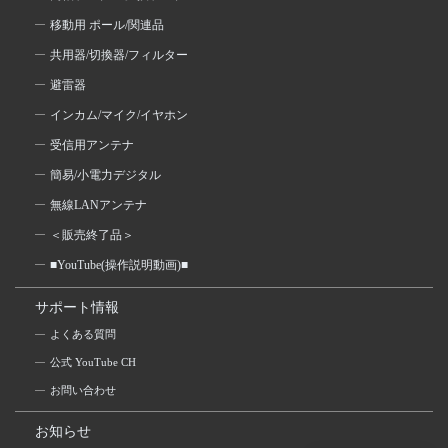
移動用 ポール/関連品
共用器/切換器/フィルター
避雷器
インカム/マイク/イヤホン
受信用アンテナ
簡易/小電力デジタル
無線LANアンテナ
＜販売終了品＞
■YouTube(操作説明動画)■
サポート情報
よくある質問
公式 YouTube CH
お問い合わせ
お知らせ