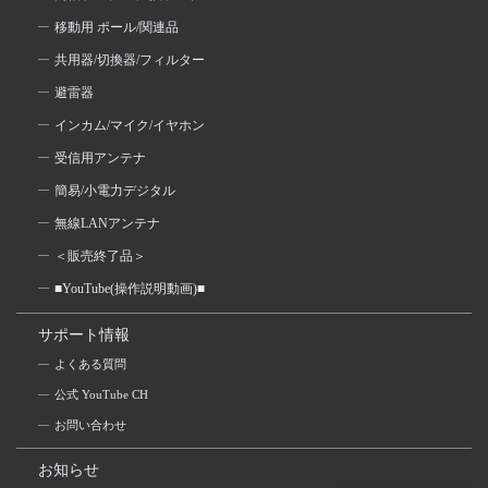
移動用 ポール/関連品
共用器/切換器/フィルター
避雷器
インカム/マイク/イヤホン
受信用アンテナ
簡易/小電力デジタル
無線LANアンテナ
＜販売終了品＞
■YouTube(操作説明動画)■
サポート情報
よくある質問
公式 YouTube CH
お問い合わせ
お知らせ