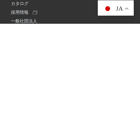
カタログ
JA
採用情報
一般社団法人
日本アマチュア無線連盟
スプリアス確認保証
一般財団法人
日本アマチュア無線振興協会
日本アマチュア無線機器工業会
会社情報
会社概要
経営理念・経営方針
環境への取り組み
プライバシーポリシー