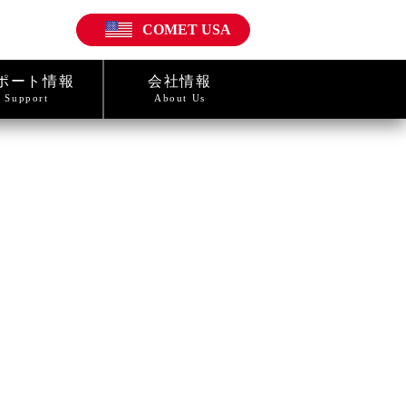
COMET USA
ポート情報
会社情報
Support
About Us