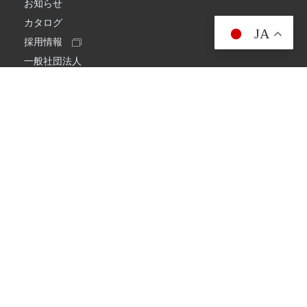
お知らせ
カタログ
JA
採用情報
一般社団法人
日本アマチュア無線連盟
スプリアス確認保証
一般財団法人
日本アマチュア無線振興協会
日本アマチュア無線機器工業会
会社情報
会社概要
経営理念・経営方針
環境への取り組み
プライバシーポリシー