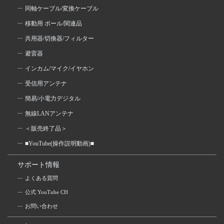
同軸ケーブル/変換ケーブル
移動用 ポール/関連品
共用器/切換器/フィルター
避雷器
インカム/マイク/イヤホン
受信用アンテナ
簡易/小電力デジタル
無線LANアンテナ
＜販売終了品＞
■YouTube(操作説明動画)■
サポート情報
よくある質問
公式 YouTube CH
お問い合わせ