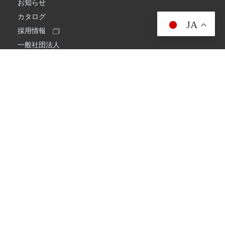
お知らせ
カタログ
JA
採用情報
一般社団法人
日本アマチュア無線連盟
スプリアス確認保証
一般財団法人
日本アマチュア無線振興協会
日本アマチュア無線機器工業会
会社情報
会社概要
経営理念・経営方針
環境への取り組み
プライバシーポリシー