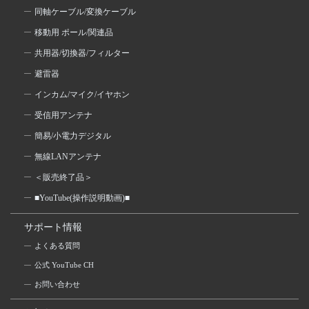
同軸ケーブル/変換ケーブル
移動用 ポール/関連品
共用器/切換器/フィルター
避雷器
インカム/マイク/イヤホン
受信用アンテナ
簡易/小電力デジタル
無線LANアンテナ
＜販売終了品＞
■YouTube(操作説明動画)■
サポート情報
よくある質問
公式 YouTube CH
お問い合わせ