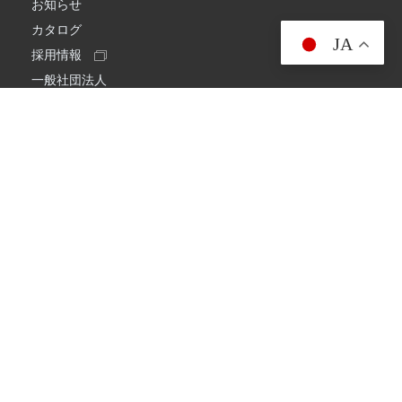
お知らせ
カタログ
JA
採用情報
一般社団法人
日本アマチュア無線連盟
スプリアス確認保証
一般財団法人
日本アマチュア無線振興協会
日本アマチュア無線機器工業会
会社情報
会社概要
経営理念・経営方針
環境への取り組み
プライバシーポリシー