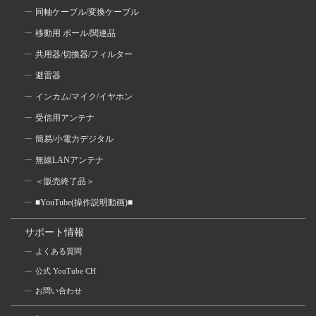
同軸ケーブル/変換ケーブル
移動用 ポール/関連品
共用器/切換器/フィルター
避雷器
インカム/マイク/イヤホン
受信用アンテナ
簡易/小電力デジタル
無線LANアンテナ
＜販売終了品＞
■YouTube(操作説明動画)■
サポート情報
よくある質問
公式 YouTube CH
お問い合わせ