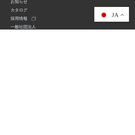
お知らせ
カタログ
JA
採用情報
一般社団法人
日本アマチュア無線連盟
スプリアス確認保証
一般財団法人
日本アマチュア無線振興協会
日本アマチュア無線機器工業会
会社情報
会社概要
経営理念・経営方針
環境への取り組み
プライバシーポリシー