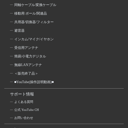
同軸ケーブル/変換ケーブル
移動用 ポール/関連品
共用器/切換器/フィルター
避雷器
インカム/マイク/イヤホン
受信用アンテナ
簡易/小電力デジタル
無線LANアンテナ
＜販売終了品＞
■YouTube(操作説明動画)■
サポート情報
よくある質問
公式 YouTube CH
お問い合わせ