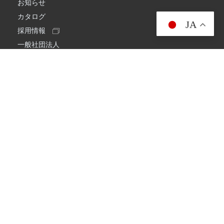
お知らせ
カタログ
JA
採用情報
一般社団法人
日本アマチュア無線連盟
スプリアス確認保証
一般財団法人
日本アマチュア無線振興協会
日本アマチュア無線機器工業会
会社情報
会社概要
経営理念・経営方針
環境への取り組み
プライバシーポリシー