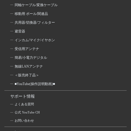
同軸ケーブル/変換ケーブル
移動用 ポール/関連品
共用器/切換器/フィルター
避雷器
インカム/マイク/イヤホン
受信用アンテナ
簡易/小電力デジタル
無線LANアンテナ
＜販売終了品＞
■YouTube(操作説明動画)■
サポート情報
よくある質問
公式 YouTube CH
お問い合わせ