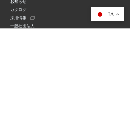
お知らせ
カタログ
JA
採用情報
一般社団法人
日本アマチュア無線連盟
スプリアス確認保証
一般財団法人
日本アマチュア無線振興協会
日本アマチュア無線機器工業会
会社情報
会社概要
経営理念・経営方針
環境への取り組み
プライバシーポリシー