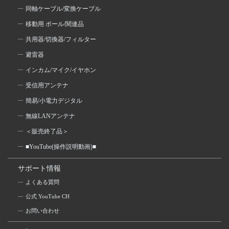
同軸ケーブル/変換ケーブル
移動用 ポール/関連品
共用器/切換器/フィルター
避雷器
インカム/マイク/イヤホン
受信用アンテナ
簡易/小電力デジタル
無線LANアンテナ
＜販売終了品＞
■YouTube(操作説明動画)■
サポート情報
よくある質問
公式 YouTube CH
お問い合わせ