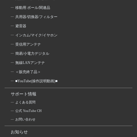
移動用 ポール/関連品
共用器/切換器/フィルター
避雷器
インカム/マイク/イヤホン
受信用アンテナ
簡易/小電力デジタル
無線LANアンテナ
＜販売終了品＞
■YouTube(操作説明動画)■
サポート情報
よくある質問
公式 YouTube CH
お問い合わせ
お知らせ