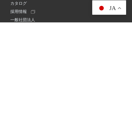
カタログ
JA
採用情報
一般社団法人
日本アマチュア無線連盟
スプリアス確認保証
一般財団法人
日本アマチュア無線振興協会
日本アマチュア無線機器工業会
会社情報
会社概要
経営理念・経営方針
環境への取り組み
プライバシーポリシー