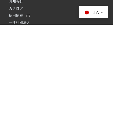
お知らせ
カタログ
JA
採用情報
一般社団法人
日本アマチュア無線連盟
スプリアス確認保証
一般財団法人
日本アマチュア無線振興協会
日本アマチュア無線機器工業会
会社情報
会社概要
経営理念・経営方針
環境への取り組み
プライバシーポリシー