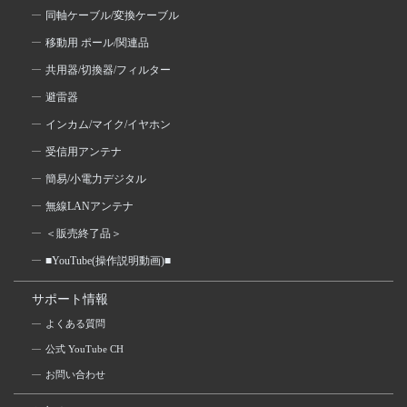
同軸ケーブル/変換ケーブル
移動用 ポール/関連品
共用器/切換器/フィルター
避雷器
インカム/マイク/イヤホン
受信用アンテナ
簡易/小電力デジタル
無線LANアンテナ
＜販売終了品＞
■YouTube(操作説明動画)■
サポート情報
よくある質問
公式 YouTube CH
お問い合わせ