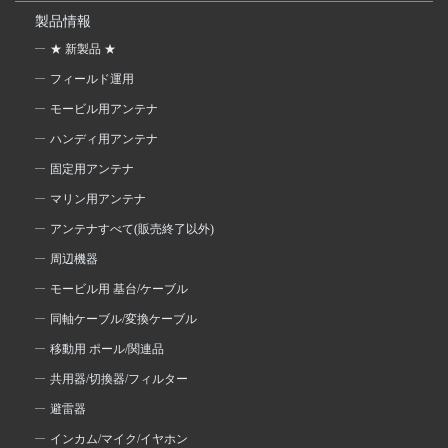
製品情報
★ 新製品 ★
フィールド運用
モービル用アンテナ
ハンディ用アンテナ
固定用アンテナ
マリン用アンテナ
アンテナすべて(販売終了以外)
周辺機器
モービル用 基台/ケーブル
同軸ケーブル/変換ケーブル
移動用 ポール/関連品
共用器/切換器/フィルター
避雷器
インカム/マイク/イヤホン