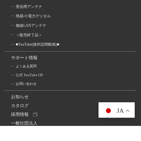
受信用アンテナ
簡易/小電力デジタル
無線LANアンテナ
＜販売終了品＞
■YouTube(操作説明動画)■
サポート情報
よくある質問
公式 YouTube CH
お問い合わせ
お知らせ
カタログ
JA
採用情報
一般社団法人
日本アマチュア無線連盟
スプリアス確認保証