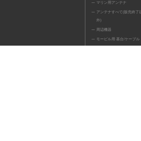
マリン用アンテナ
アンテナすべて(販売終了
外)
周辺機器
モービル用 基台/ケーブル
同軸ケーブル/変換ケーブ
移動用 ポール/関連品
共用器/切換器/フィルター
避雷器
インカム/マイク/イヤホン
受信用アンテナ
簡易/小電力デジタル
無線LANアンテナ
＜販売終了品＞
■YouTube(操作説明動画)■