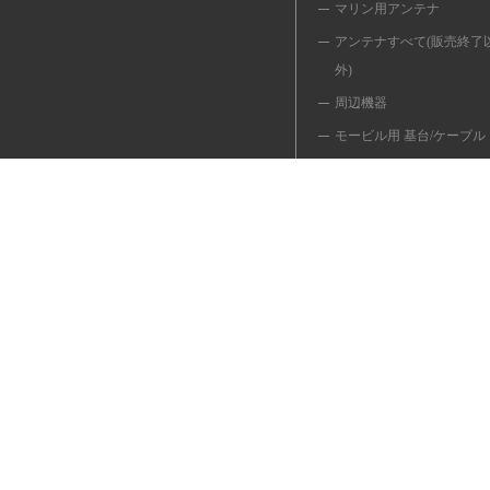
マリン用アンテナ
アンテナすべて(販売終了
外)
周辺機器
モービル用 基台/ケーブル
同軸ケーブル/変換ケーブ
移動用 ポール/関連品
共用器/切換器/フィルター
避雷器
インカム/マイク/イヤホン
受信用アンテナ
簡易/小電力デジタル
無線LANアンテナ
＜販売終了品＞
■YouTube(操作説明動画)■