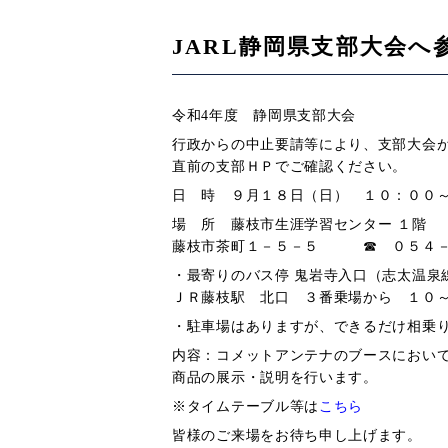
JARL静岡県支部大会へ参
令和4年度 静岡県支部大会
行政からの中止要請等により、支部大会
直前の支部ＨＰでご確認ください。
日 時 ９月１８日（日） １０：００
場 所 藤枝市生涯学習センター １階
藤枝市茶町１－５－５ ☎ ０５４－
・最寄りのバス停 鬼岩寺入口（志太温泉
ＪＲ藤枝駅 北口 ３番乗場から １０
・駐車場はありますが、できるだけ相乗
内容：コメットアンテナのブースにおい
商品の展示・説明を行います。
※タイムテーブル等は
こちら
皆様のご来場をお待ち申し上げます。