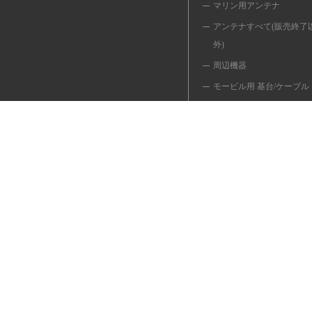
マリン用アンテナ
アンテナすべて(販売終了
外)
周辺機器
モービル用 基台/ケーブル
同軸ケーブル/変換ケーブ
移動用 ポール/関連品
共用器/切換器/フィルター
避雷器
インカム/マイク/イヤホン
受信用アンテナ
簡易/小電力デジタル
無線LANアンテナ
＜販売終了品＞
■YouTube(操作説明動画)■