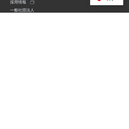
採用情報
一般社団法人
日本アマチュア無線連盟
スプリアス確認保証
一般財団法人
日本アマチュア無線振興協会
日本アマチュア無線機器工業会
会社情報
会社概要
経営理念・経営方針
環境への取り組み
プライバシーポリシー
コメット株式会社