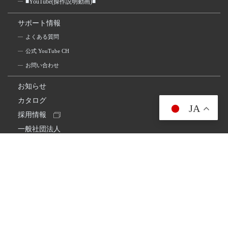
■YouTube(操作説明動画)■
サポート情報
よくある質問
公式 YouTube CH
お問い合わせ
お知らせ
カタログ
JA
採用情報
一般社団法人
日本アマチュア無線連盟
スプリアス確認保証
一般財団法人
日本アマチュア無線振興協会
日本アマチュア無線機器工業会
会社情報