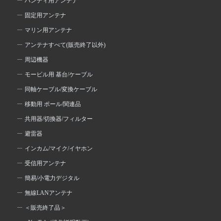
ハンディ用アンテナ
固定用アンテナ
マリン用アンテナ
アンテナすべて(販売終了以外)
周辺機器
モービル用 基台/ケーブル
同軸ケーブル/変換ケーブル
移動用 ポール/関連品
共用器/切換器/フィルター
避雷器
インカム/マイク/イヤホン
受信用アンテナ
簡易/小電力デジタル
無線LANアンテナ
＜販売終了品＞