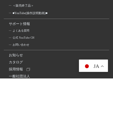
＜販売終了品＞
■YouTube(操作説明動画)■
サポート情報
よくある質問
公式 YouTube CH
お問い合わせ
お知らせ
カタログ
JA
採用情報
一般社団法人
日本アマチュア無線連盟
スプリアス確認保証
一般財団法人
日本アマチュア無線振興協会
日本アマチュア無線機器工業会