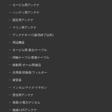
モービル用アンテナ
ハンディ用アンテナ
固定用アンテナ
マリン用アンテナ
アンテナすべて(販売終了以外)
周辺機器
モービル用 基台/ケーブル
同軸ケーブル/変換ケーブル
移動用 ポール/関連品
共用器/切換器/フィルター
避雷器
インカム/マイク/イヤホン
受信用アンテナ
簡易/小電力デジタル
無線LANアンテナ