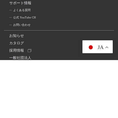
サポート情報
よくある質問
公式 YouTube CH
お問い合わせ
お知らせ
カタログ
JA
採用情報
一般社団法人
日本アマチュア無線連盟
スプリアス確認保証
一般財団法人
日本アマチュア無線振興協会
日本アマチュア無線機器工業会
会社情報
会社概要