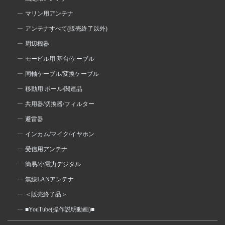
マリン用アンテナ
アンテナすべて(販売終了以外)
周辺機器
モービル用 基台/ケーブル
同軸ケーブル/変換ケーブル
移動用 ポール/関連品
共用器/切換器/フィルター
避雷器
インカム/マイク/イヤホン
受信用アンテナ
簡易/小電力デジタル
無線LANアンテナ
＜販売終了品＞
■YouTube(操作説明動画)■