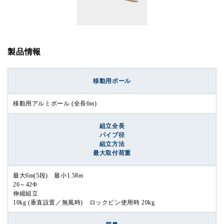
製品情報
移動用ポール
移動用アルミポール (全長6m)
組立全長
パイプ径
組立方法
最大取付荷重
最大6m(5段) 最小1.58m
26～42Φ
伸縮組立
10kg (垂直設置／無風時) ロックピン使用時 20kg