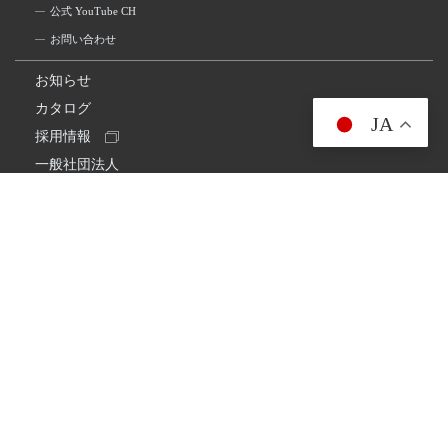
公式 YouTube CH
お問い合わせ
お知らせ
カタログ
JA
採用情報
一般社団法人
日本アマチュア無線連盟
スプリアス確認保証
一般財団法人
日本アマチュア無線振興協会
日本アマチュア無線機器工業会
会社情報
会社概要
経営理念・経営方針
環境への取り組み