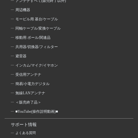
アンテナすべて(販売終了以外)
周辺機器
モービル用 基台/ケーブル
同軸ケーブル/変換ケーブル
移動用 ポール/関連品
共用器/切換器/フィルター
避雷器
インカム/マイク/イヤホン
受信用アンテナ
簡易/小電力デジタル
無線LANアンテナ
＜販売終了品＞
■YouTube(操作説明動画)■
サポート情報
よくある質問