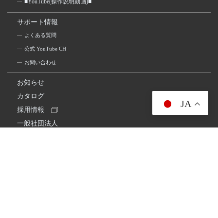
■YouTube(操作説明動画)■
サポート情報
よくある質問
公式 YouTube CH
お問い合わせ
お知らせ
カタログ
JA
採用情報
一般社団法人
日本アマチュア無線連盟
スプリアス確認保証
一般財団法人
日本アマチュア無線振興協会
日本アマチュア無線機器工業会
会社情報