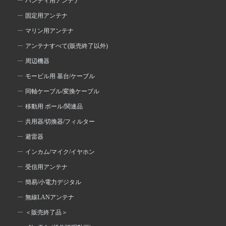
ハンディ用アンテナ
固定用アンテナ
マリン用アンテナ
アンテナすべて(販売終了以外)
周辺機器
モービル用 基台/ケーブル
同軸ケーブル/変換ケーブル
移動用 ポール/関連品
共用器/切換器/フィルター
避雷器
インカム/マイク/イヤホン
受信用アンテナ
簡易/小電力デジタル
無線LANアンテナ
＜販売終了品＞